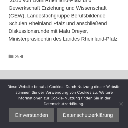
2015 von DGB Rheinland-Pfalz und
Gewerkschaft Erziehung und Wissenschaft
(GEW), Landesfachgruppe Berufsbildende
Schulen Rheinland-Pfalz und anschließend
Diskussionsrunde mit Malu Dreyer,
Ministerpräsidentin des Landes Rheinland-Pfalz
Kategorien
Sell
Diese Website benutzt Cookies. Durch Nutzung dieser Website
stimmen Sie der Verwendung von Cookies zu. Weitere
Informationen zur Cookie-Nutzung finden Sie in der
Datenschutzerklärung.
Einverstanden
Datenschutzerklärung