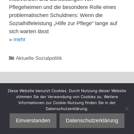
Pflegeheimen und die besondere Rolle eines
problematischen Schuldners: Wenn die
Sozialhilfeleistung „Hilfe zur Pflege“ lange auf
sich warten lässt
»
mehr
Kategorien
Aktuelle Sozialpolitik
Diese Website benutzt Cookies. Durch Nutzung dieser Website
stimmen Sie der Verwendung von Cookies zu. Weitere
Informationen zur Cookie-Nutzung finden Sie in der
Datenschutzerklärung.
Einverstanden
Datenschutzerklärung