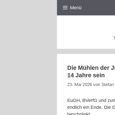
Zum
Menü
Inhalt
springen
Die Mühlen der 
14 Jahre sein
23. Mai 2026
von
Stefan 
EuGH, BVerfG und zum 
endlich ein Ende. Die D
beschränkt