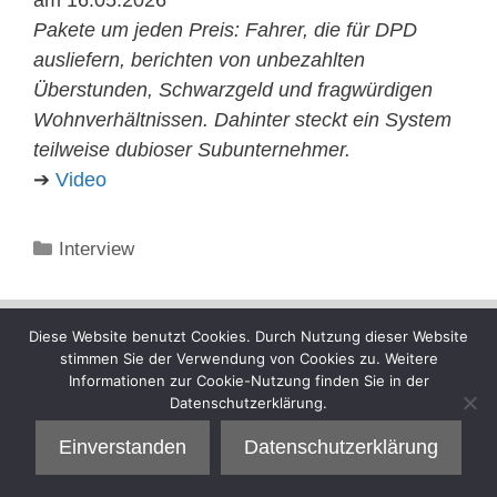
Pakete um jeden Preis: Fahrer, die für DPD
ausliefern, berichten von unbezahlten
Überstunden, Schwarzgeld und fragwürdigen
Wohnverhältnissen. Dahinter steckt ein System
teilweise dubioser Subunternehmer.
➔
Video
Kategorien
Interview
Diese Website benutzt Cookies. Durch Nutzung dieser Website
stimmen Sie der Verwendung von Cookies zu. Weitere
Informationen zur Cookie-Nutzung finden Sie in der
Datenschutzerklärung.
Einverstanden
Datenschutzerklärung