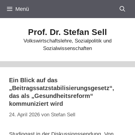
Zum
Menü
Inhalt
springen
Prof. Dr. Stefan Sell
Volkswirtschaftslehre, Sozialpolitik und
Sozialwissenschaften
Ein Blick auf das
„Beitragssatzstabilisierungsgesetz“,
das als „Gesundheitsreform“
kommuniziert wird
24. April 2026
von
Stefan Sell
Studiogast in der Diskussionssendung „Von