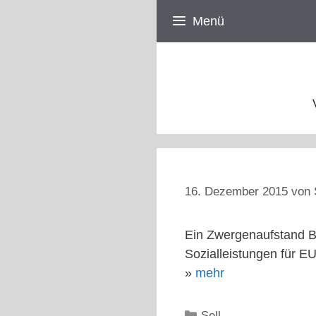
Zum
Menü
Inhalt
springen
16. Dezember 2015
von
Ein Zwergenaufstand Be
Sozialleistungen für E
»
mehr
Kategorien
Sell