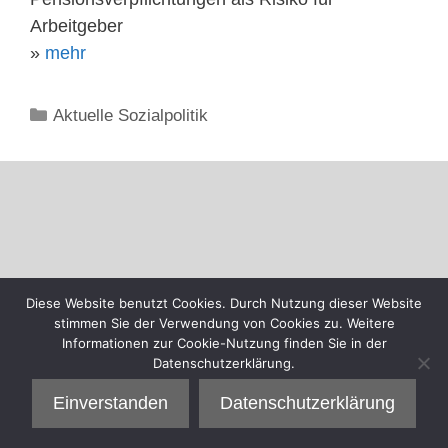
Arbeitgeber
»
mehr
Kategorien
Aktuelle Sozialpolitik
Diese Website benutzt Cookies. Durch Nutzung dieser Website
stimmen Sie der Verwendung von Cookies zu. Weitere
Informationen zur Cookie-Nutzung finden Sie in der
Datenschutzerklärung.
Einverstanden
Datenschutzerklärung