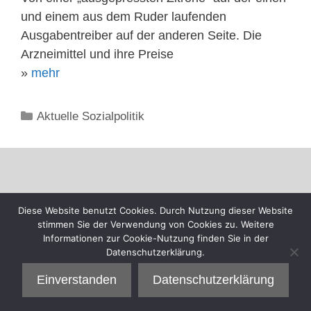
und einem aus dem Ruder laufenden
Ausgabentreiber auf der anderen Seite. Die
Arzneimittel und ihre Preise
»
mehr
Kategorien
Aktuelle Sozialpolitik
Diese Website benutzt Cookies. Durch Nutzung dieser Website
stimmen Sie der Verwendung von Cookies zu. Weitere
Informationen zur Cookie-Nutzung finden Sie in der
Datenschutzerklärung.
Einverstanden
Datenschutzerklärung