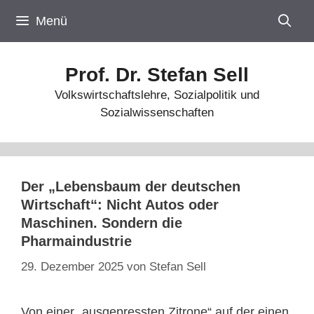
Zum
Menü
Inhalt
springen
Prof. Dr. Stefan Sell
Volkswirtschaftslehre, Sozialpolitik und
Sozialwissenschaften
Der „Lebensbaum der deutschen
Wirtschaft“: Nicht Autos oder
Maschinen. Sondern die
Pharmaindustrie
29. Dezember 2025
von
Stefan Sell
Von einer „ausgepressten Zitrone“ auf der einen