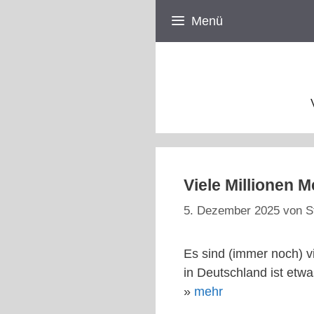
Zum
Menü
Inhalt
springen
Viele Millionen M
5. Dezember 2025
von
S
Es sind (immer noch) v
in Deutschland ist etw
»
mehr