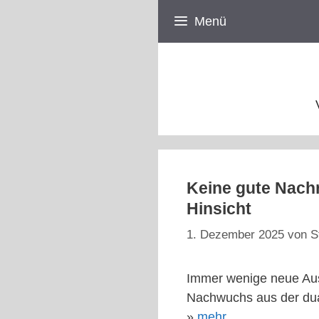
Zum
Menü
Inhalt
springen
Keine gute Nachr
Hinsicht
1. Dezember 2025
von
S
Immer wenige neue Aus
Nachwuchs aus der dua
»
mehr