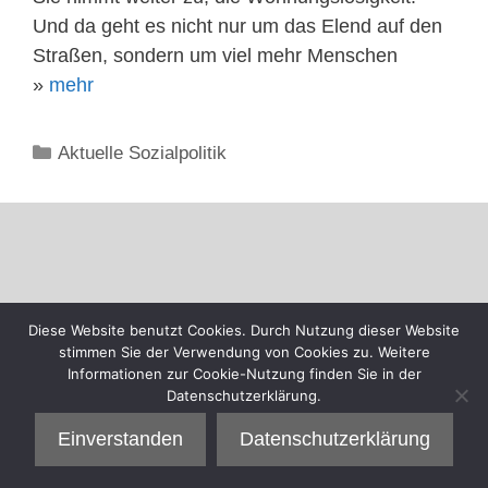
Und da geht es nicht nur um das Elend auf den
Straßen, sondern um viel mehr Menschen
»
mehr
Kategorien
Aktuelle Sozialpolitik
Diese Website benutzt Cookies. Durch Nutzung dieser Website
stimmen Sie der Verwendung von Cookies zu. Weitere
Informationen zur Cookie-Nutzung finden Sie in der
Datenschutzerklärung.
Einverstanden
Datenschutzerklärung