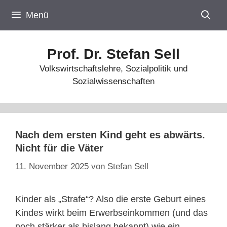
Zum
Menü
Inhalt
springen
Prof. Dr. Stefan Sell
Volkswirtschaftslehre, Sozialpolitik und
Sozialwissenschaften
Nach dem ersten Kind geht es abwärts.
Nicht für die Väter
11. November 2025
von
Stefan Sell
Kinder als „Strafe“? Also die erste Geburt eines
Kindes wirkt beim Erwerbseinkommen (und das
noch stärker als bislang bekannt) wie ein