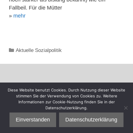
Fallbeil. Für die Mütter
»
mehr
Kategorien
Aktuelle Sozialpolitik
Diese Website benutzt Cookies. Durch Nutzung dieser Website
stimmen Sie der Verwendung von Cookies zu. Weitere
Informationen zur Cookie-Nutzung finden Sie in der
Datenschutzerklärung.
Einverstanden
Datenschutzerklärung