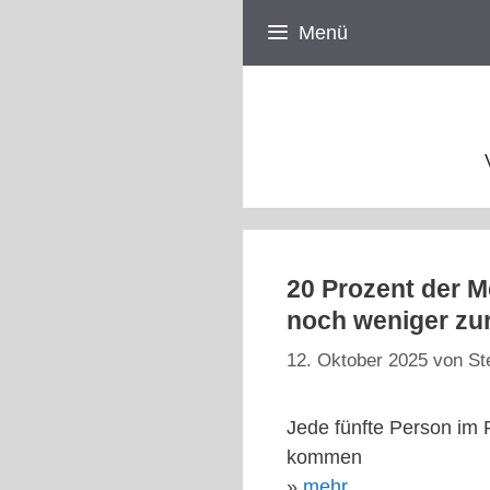
Zum
Menü
Inhalt
springen
20 Prozent der 
noch weniger zu
12. Oktober 2025
von
St
Jede fünfte Person im 
kommen
»
mehr