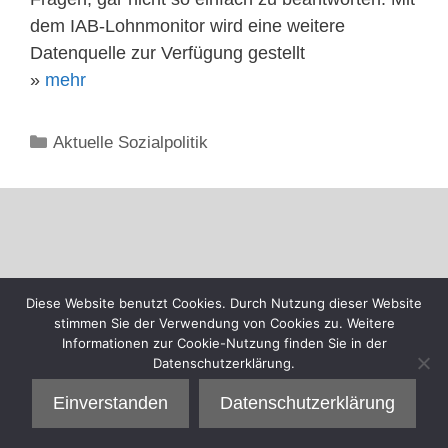
dem IAB-Lohnmonitor wird eine weitere
Datenquelle zur Verfügung gestellt
»
mehr
Kategorien
Aktuelle Sozialpolitik
Diese Website benutzt Cookies. Durch Nutzung dieser Website
stimmen Sie der Verwendung von Cookies zu. Weitere
Informationen zur Cookie-Nutzung finden Sie in der
Datenschutzerklärung.
Einverstanden
Datenschutzerklärung