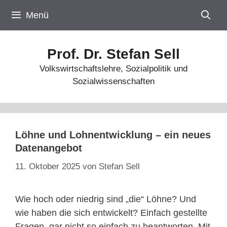
Zum
Menü
Inhalt
springen
Prof. Dr. Stefan Sell
Volkswirtschaftslehre, Sozialpolitik und
Sozialwissenschaften
Löhne und Lohnentwicklung – ein neues
Datenangebot
11. Oktober 2025
von
Stefan Sell
Wie hoch oder niedrig sind „die“ Löhne? Und
wie haben die sich entwickelt? Einfach gestellte
Fragen, gar nicht so einfach zu beantworten. Mit