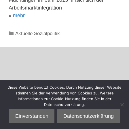
Arbeitsmarktintegration
»
mehr
Kategorien
Aktuelle Sozialpolitik
Diese Website benutzt Cookies. Durch Nutzung dieser Website
stimmen Sie der Verwendung von Cookies zu. Weitere
Informationen zur Cookie-Nutzung finden Sie in der
Datenschutzerklärung.
Einverstanden
Datenschutzerklärung