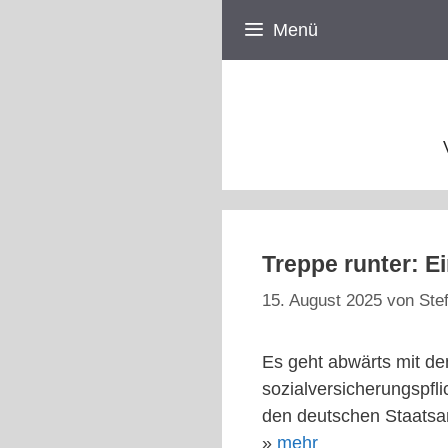
Zum
Menü
Inhalt
springen
Treppe runter: E
15. August 2025
von
Ste
Es geht abwärts mit de
sozialversicherungspfli
den deutschen Staatsa
»
mehr