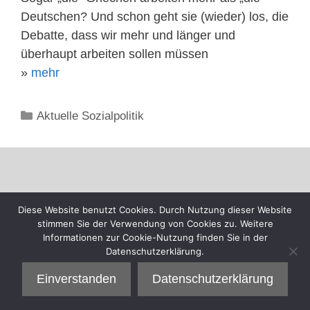
Deutschen? Und schon geht sie (wieder) los, die
Debatte, dass wir mehr und länger und
überhaupt arbeiten sollen müssen
»
mehr
Kategorien
Aktuelle Sozialpolitik
Diese Website benutzt Cookies. Durch Nutzung dieser Website
stimmen Sie der Verwendung von Cookies zu. Weitere
Informationen zur Cookie-Nutzung finden Sie in der
Datenschutzerklärung.
Einverstanden
Datenschutzerklärung