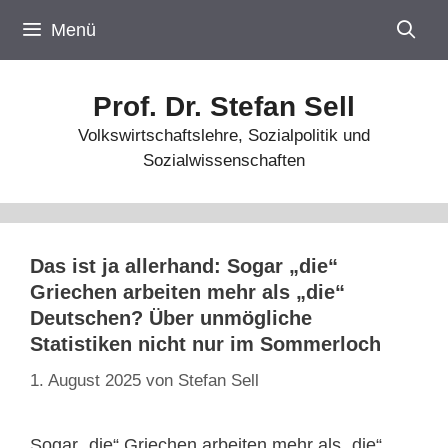
Zum
Menü
Inhalt
springen
Prof. Dr. Stefan Sell
Volkswirtschaftslehre, Sozialpolitik und
Sozialwissenschaften
Das ist ja allerhand: Sogar „die“
Griechen arbeiten mehr als „die“
Deutschen? Über unmögliche
Statistiken nicht nur im Sommerloch
1. August 2025
von
Stefan Sell
Sogar „die“ Griechen arbeiten mehr als „die“