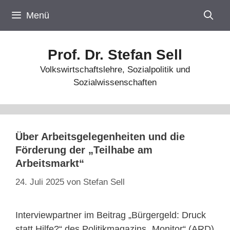
Zum
Menü
Inhalt
springen
Prof. Dr. Stefan Sell
Volkswirtschaftslehre, Sozialpolitik und
Sozialwissenschaften
Über Arbeitsgelegenheiten und die
Förderung der „Teilhabe am
Arbeitsmarkt“
24. Juli 2025
von
Stefan Sell
Interviewpartner im Beitrag „Bürgergeld: Druck
statt Hilfe?“ des Politikmagazins „Monitor“ (ARD)