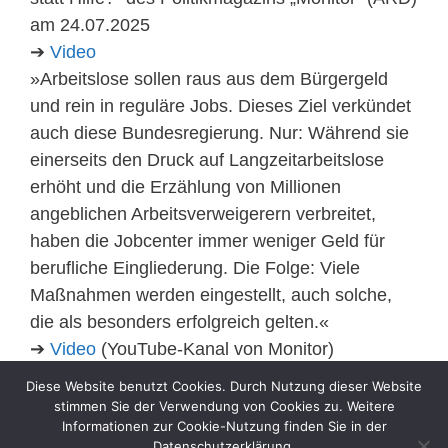
am 24.07.2025
➔
Video
»Arbeitslose sollen raus aus dem Bürgergeld
und rein in reguläre Jobs. Dieses Ziel verkündet
auch diese Bundesregierung. Nur: Während sie
einerseits den Druck auf Langzeitarbeitslose
erhöht und die Erzählung von Millionen
angeblichen Arbeitsverweigerern verbreitet,
haben die Jobcenter immer weniger Geld für
berufliche Eingliederung. Die Folge: Viele
Maßnahmen werden eingestellt, auch solche,
die als besonders erfolgreich gelten.«
➔
Video
(YouTube-Kanal von Monitor)
(vorab am 14.07.2025 in einer längeren
Diese Website benutzt Cookies. Durch Nutzung dieser Website
Fassung veröffentlicht)
stimmen Sie der Verwendung von Cookies zu. Weitere
Informationen zur Cookie-Nutzung finden Sie in der
Datenschutzerklärung.