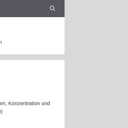
n
om, Konzentration und
n)