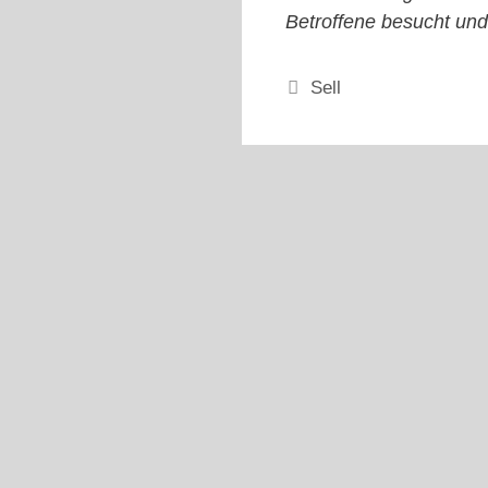
Betroffene besucht und
Kategorien
Sell