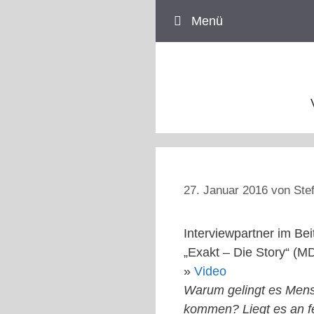
Zum
Menü
Inhalt
springen
27. Januar 2016
von
Ste
Interviewpartner im Be
„Exakt – Die Story“ (
»
Video
Warum gelingt es Mensc
kommen? Liegt es an fe