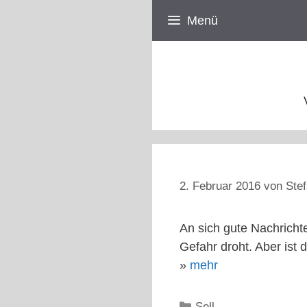
Zum
Menü
Inhalt
springen
2. Februar 2016
von
Stef
An sich gute Nachricht
Gefahr droht. Aber ist 
»
mehr
Kategorien
Sell