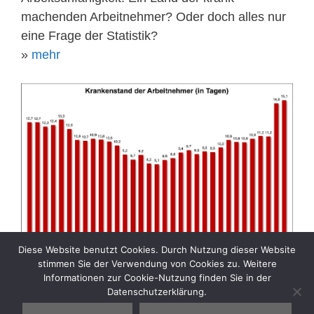
machenden Arbeitnehmer? Oder doch alles nur
eine Frage der Statistik?
»
mehr
Diese Website benutzt Cookies. Durch Nutzung dieser Website
stimmen Sie der Verwendung von Cookies zu. Weitere
Informationen zur Cookie-Nutzung finden Sie in der
Datenschutzerklärung.
Kategorien
Aktuelle Sozialpolitik