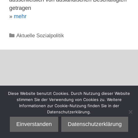
getragen
»
mehr
Kategorien
Aktuelle Sozialpolitik
Diese Website benutzt Cookies. Durch Nutzung dieser Website
stimmen Sie der Verwendung von Cookies zu. Weitere
Informationen zur Cookie-Nutzung finden Sie in der
Datenschutzerklärung.
Einverstanden
Datenschutzerklärung