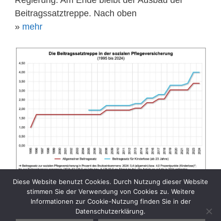
Beitragssatztreppe. Nach oben
»
mehr
Diese Website benutzt Cookies. Durch Nutzung dieser Website
stimmen Sie der Verwendung von Cookies zu. Weitere
Informationen zur Cookie-Nutzung finden Sie in der
Datenschutzerklärung.
Kategorien
Aktuelle Sozialpolitik