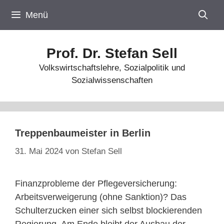
Zum
Menü
Inhalt
springen
Prof. Dr. Stefan Sell
Volkswirtschaftslehre, Sozialpolitik und
Sozialwissenschaften
Treppenbaumeister in Berlin
31. Mai 2024
von
Stefan Sell
Finanzprobleme der Pflegeversicherung:
Arbeitsverweigerung (ohne Sanktion)? Das
Schulterzucken einer sich selbst blockierenden
Regierung. Am Ende bleibt der Ausbau der