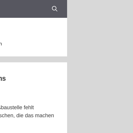
n
ms
austelle fehlt
nschen, die das machen