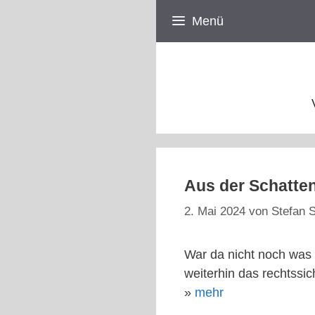
Zum
Menü
Inhalt
springen
Aus der Schatte
2. Mai 2024
von
Stefan S
War da nicht noch was 
weiterhin das rechtssi
»
mehr