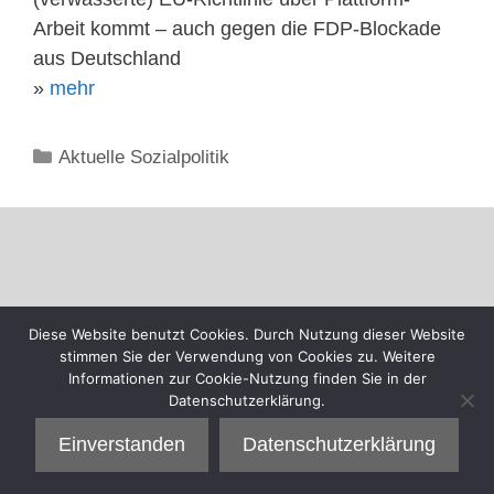
Arbeit kommt – auch gegen die FDP-Blockade
aus Deutschland
»
mehr
Kategorien
Aktuelle Sozialpolitik
Diese Website benutzt Cookies. Durch Nutzung dieser Website
stimmen Sie der Verwendung von Cookies zu. Weitere
Informationen zur Cookie-Nutzung finden Sie in der
Datenschutzerklärung.
Einverstanden
Datenschutzerklärung