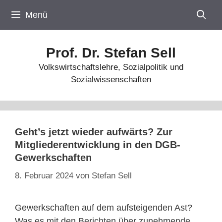
Zum
Menü
Inhalt
springen
Prof. Dr. Stefan Sell
Volkswirtschaftslehre, Sozialpolitik und
Sozialwissenschaften
Geht’s jetzt wieder aufwärts? Zur
Mitgliederentwicklung in den DGB-
Gewerkschaften
8. Februar 2024
von
Stefan Sell
Gewerkschaften auf dem aufsteigenden Ast?
Was es mit den Berichten über zunehmende