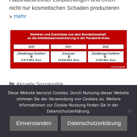
nicht nur kosmetischen Schaden produzieren
»
mehr
Kategorien
Aktuelle Sozialpolitik
Diese Website benutzt Cookies. Durch Nutzung dieser Website
stimmen Sie der Verwendung von Cookies zu. Weitere
Informationen zur Cookie-Nutzung finden Sie in der
Datenschutzerklärung.
Einverstanden
Datenschutzerklärung