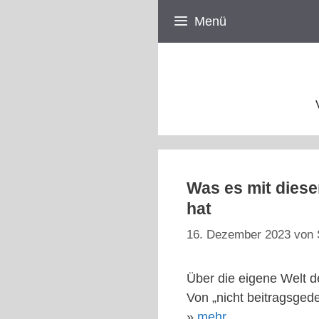
Zum
Menü
Inhalt
springen
Was es mit dies
hat
16. Dezember 2023
von
Über die eigene Welt d
Von „nicht beitragsge
»
mehr