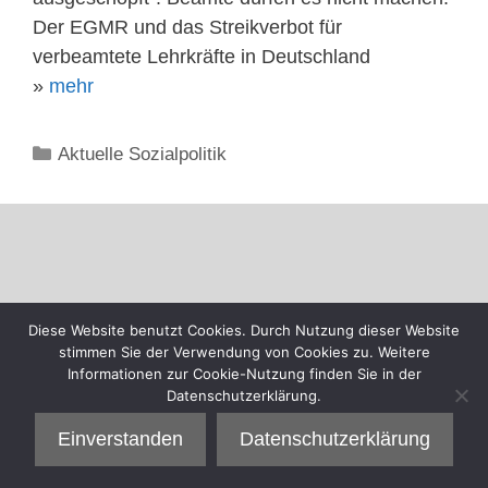
Der EGMR und das Streikverbot für
verbeamtete Lehrkräfte in Deutschland
»
mehr
Kategorien
Aktuelle Sozialpolitik
Diese Website benutzt Cookies. Durch Nutzung dieser Website
stimmen Sie der Verwendung von Cookies zu. Weitere
Informationen zur Cookie-Nutzung finden Sie in der
Datenschutzerklärung.
Einverstanden
Datenschutzerklärung