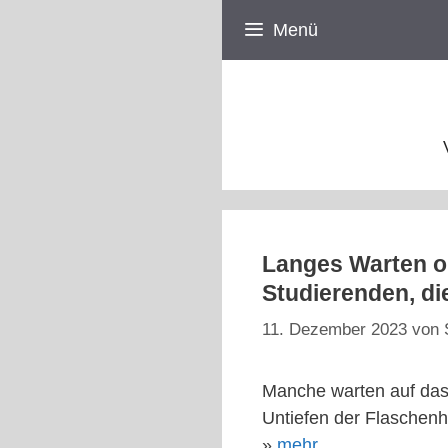
Zum
Menü
Inhalt
springen
Langes Warten o
Studierenden, d
11. Dezember 2023
von
Manche warten auf das 
Untiefen der Flaschen
»
mehr