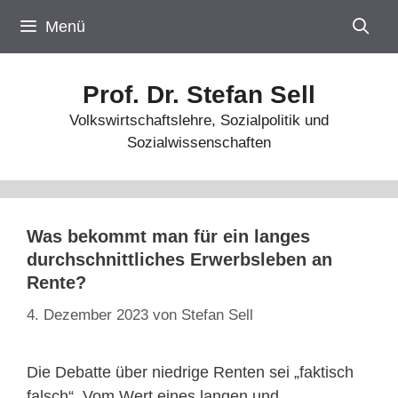
Zum
Menü
Inhalt
springen
Prof. Dr. Stefan Sell
Volkswirtschaftslehre, Sozialpolitik und
Sozialwissenschaften
Was bekommt man für ein langes
durchschnittliches Erwerbsleben an
Rente?
4. Dezember 2023
von
Stefan Sell
Die Debatte über niedrige Renten sei „faktisch
falsch“. Vom Wert eines langen und