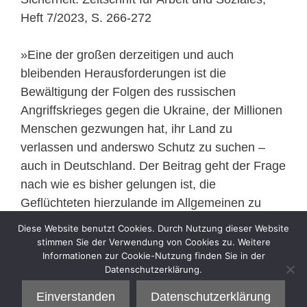
Heft 7/2023, S. 266-272
»Eine der großen derzeitigen und auch
bleibenden Herausforderungen ist die
Bewältigung der Folgen des russischen
Angriffskrieges gegen die Ukraine, der Millionen
Menschen gezwungen hat, ihr Land zu
verlassen und anderswo Schutz zu suchen –
auch in Deutschland. Der Beitrag geht der Frage
nach wie es bisher gelungen ist, die
Geflüchteten hierzulande im Allgemeinen zu
versorgen und im Speziellen in den Arbeitsmarkt
Diese Website benutzt Cookies. Durch Nutzung dieser Website
zu integrieren.«
stimmen Sie der Verwendung von Cookies zu. Weitere
Informationen zur Cookie-Nutzung finden Sie in der
Datenschutzerklärung.
Kategorien
Veröffentlichung
Einverstanden
Datenschutzerklärung