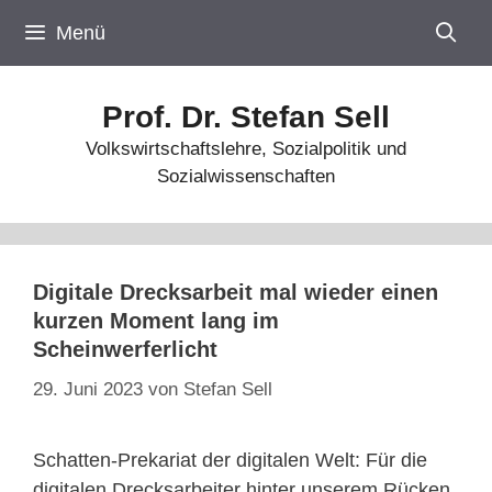
Zum
Menü
Inhalt
springen
Prof. Dr. Stefan Sell
Volkswirtschaftslehre, Sozialpolitik und
Sozialwissenschaften
Digitale Drecksarbeit mal wieder einen
kurzen Moment lang im
Scheinwerferlicht
29. Juni 2023
von
Stefan Sell
Schatten-Prekariat der digitalen Welt: Für die
digitalen Drecksarbeiter hinter unserem Rücken