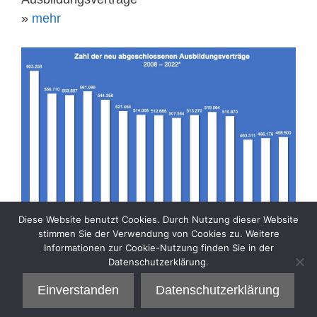
»
mehr
Diese Website benutzt Cookies. Durch Nutzung dieser Website
stimmen Sie der Verwendung von Cookies zu. Weitere
Informationen zur Cookie-Nutzung finden Sie in der
Datenschutzerklärung.
Kategorien
Aktuelle Sozialpolitik
Einverstanden
Datenschutzerklärung