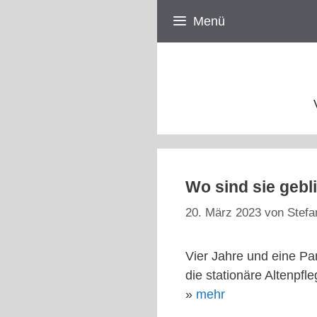
Zum
Menü
Inhalt
springen
Wo sind sie gebl
20. März 2023
von
Stefa
Vier Jahre und eine Pa
die stationäre Altenpf
»
mehr