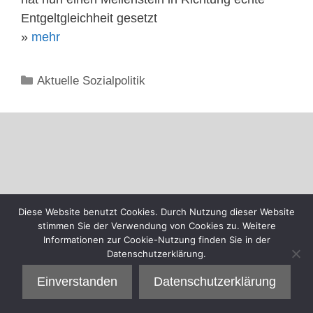
Entgeltgleichheit gesetzt
»
mehr
Kategorien
Aktuelle Sozialpolitik
Diese Website benutzt Cookies. Durch Nutzung dieser Website
stimmen Sie der Verwendung von Cookies zu. Weitere
Informationen zur Cookie-Nutzung finden Sie in der
Datenschutzerklärung.
Einverstanden
Datenschutzerklärung