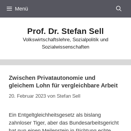
Zum
Menü
Inhalt
springen
Prof. Dr. Stefan Sell
Volkswirtschaftslehre, Sozialpolitik und
Sozialwissenschaften
Zwischen Privatautonomie und
gleichem Lohn für vergleichbare Arbeit
20. Februar 2023
von
Stefan Sell
Ein Entgeltgleichheitsgesetz als bislang
zahnloser Tiger, aber das Bundesarbeitsgericht
hat nun einen Meilenstein in Richtung echte