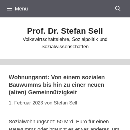
Zum
Menü
Inhalt
springen
Prof. Dr. Stefan Sell
Volkswirtschaftslehre, Sozialpolitik und
Sozialwissenschaften
Wohnungsnot: Von einem sozialen
Bauwumms bis hin zu einer neuen
(alten) Gemeinnützigkeit
1. Februar 2023
von
Stefan Sell
Sozialwohnungsnot: 50 Mrd. Euro für einen
Bauwumms oder braucht es etwas anderes, um