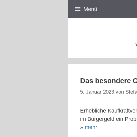
Zum
Menü
Inhalt
springen
Das besondere Gi
5. Januar 2023
von
Stefa
Erhebliche Kaufkraftve
im Bürgergeld ein Pro
»
mehr