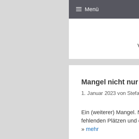
Zum
Menü
Inhalt
springen
Mangel nicht nu
1. Januar 2023
von
Stefa
Ein (weiterer) Mangel. 
fehlenden Plätzen und
»
mehr