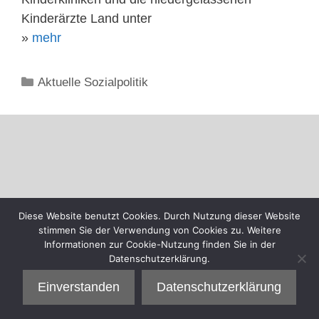
Kinderärzte Land unter
»
mehr
Kategorien
Aktuelle Sozialpolitik
Diese Website benutzt Cookies. Durch Nutzung dieser Website
stimmen Sie der Verwendung von Cookies zu. Weitere
Informationen zur Cookie-Nutzung finden Sie in der
Datenschutzerklärung.
Einverstanden
Datenschutzerklärung