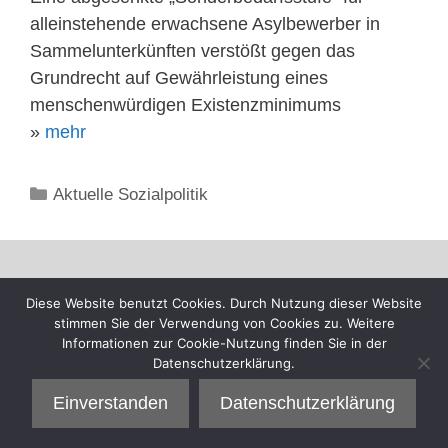
alleinstehende erwachsene Asylbewerber in
Sammelunterkünften verstößt gegen das
Grundrecht auf Gewährleistung eines
menschenwürdigen Existenzminimums
»
mehr
Kategorien
Aktuelle Sozialpolitik
Diese Website benutzt Cookies. Durch Nutzung dieser Website
stimmen Sie der Verwendung von Cookies zu. Weitere
Informationen zur Cookie-Nutzung finden Sie in der
Datenschutzerklärung.
Einverstanden
Datenschutzerklärung