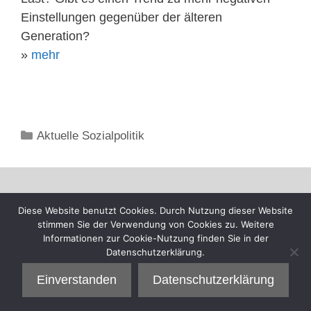
Einstellungen gegenüber der älteren
Generation?
»
mehr
Kategorien
Aktuelle Sozialpolitik
Diese Website benutzt Cookies. Durch Nutzung dieser Website
stimmen Sie der Verwendung von Cookies zu. Weitere
Informationen zur Cookie-Nutzung finden Sie in der
Datenschutzerklärung.
Einverstanden
Datenschutzerklärung