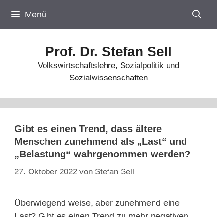
Zum
Menü
Inhalt
springen
Prof. Dr. Stefan Sell
Volkswirtschaftslehre, Sozialpolitik und
Sozialwissenschaften
Gibt es einen Trend, dass ältere
Menschen zunehmend als „Last“ und
„Belastung“ wahrgenommen werden?
27. Oktober 2022
von
Stefan Sell
Überwiegend weise, aber zunehmend eine
Last? Gibt es einen Trend zu mehr negativen