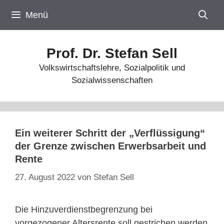
Zum
Menü
Inhalt
springen
Prof. Dr. Stefan Sell
Volkswirtschaftslehre, Sozialpolitik und
Sozialwissenschaften
Ein weiterer Schritt der „Verflüssigung“
der Grenze zwischen Erwerbsarbeit und
Rente
27. August 2022
von
Stefan Sell
Die Hinzuverdienstbegrenzung bei
vorgezogener Altersrente soll gestrichen werden