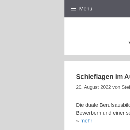
Zum
Menü
Inhalt
springen
Schieflagen im 
20. August 2022
von
Ste
Die duale Berufsausbil
Bewerbern und einer s
»
mehr