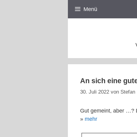
Zum
Menü
Inhalt
springen
An sich eine gut
30. Juli 2022
von
Stefan 
Gut gemeint, aber …? 
»
mehr