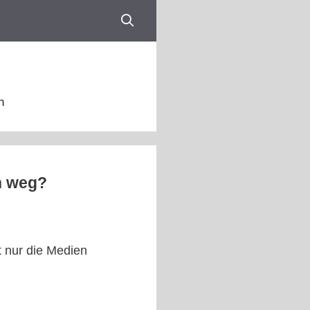
n
ch weg?
t nur die Medien