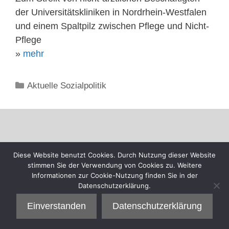
der Universitätskliniken in Nordrhein-Westfalen
und einem Spaltpilz zwischen Pflege und Nicht-
Pflege
»
mehr
Kategorien
Aktuelle Sozialpolitik
Diese Website benutzt Cookies. Durch Nutzung dieser Website
stimmen Sie der Verwendung von Cookies zu. Weitere
Informationen zur Cookie-Nutzung finden Sie in der
Datenschutzerklärung.
Einverstanden
Datenschutzerklärung