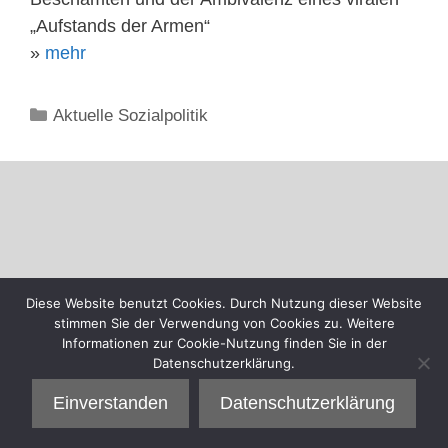
„Aufstands der Armen“
»
mehr
Kategorien
Aktuelle Sozialpolitik
Diese Website benutzt Cookies. Durch Nutzung dieser Website
stimmen Sie der Verwendung von Cookies zu. Weitere
Informationen zur Cookie-Nutzung finden Sie in der
Datenschutzerklärung.
Einverstanden
Datenschutzerklärung