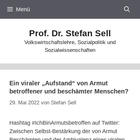
Zum
Menü
Inhalt
springen
Prof. Dr. Stefan Sell
Volkswirtschaftslehre, Sozialpolitik und
Sozialwissenschaften
Ein viraler „Aufstand“ von Armut
betroffener und beschämter Menschen?
29. Mai 2022
von
Stefan Sell
Hashtag #IchBinArmutsbetroffen auf Twitter:
Zwischen Selbst-Bestärkung der von Armut
Beschämten und der Ambivalenz eines viralen