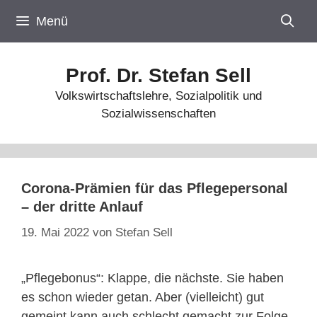
Zum
Menü
Inhalt
springen
Prof. Dr. Stefan Sell
Volkswirtschaftslehre, Sozialpolitik und
Sozialwissenschaften
Corona-Prämien für das Pflegepersonal
– der dritte Anlauf
19. Mai 2022
von
Stefan Sell
„Pflegebonus“: Klappe, die nächste. Sie haben
es schon wieder getan. Aber (vielleicht) gut
gemeint kann auch schlecht gemacht zur Folge