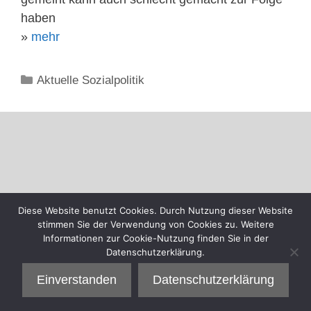
haben
»
mehr
Kategorien
Aktuelle Sozialpolitik
Diese Website benutzt Cookies. Durch Nutzung dieser Website
stimmen Sie der Verwendung von Cookies zu. Weitere
Informationen zur Cookie-Nutzung finden Sie in der
Datenschutzerklärung.
Einverstanden
Datenschutzerklärung